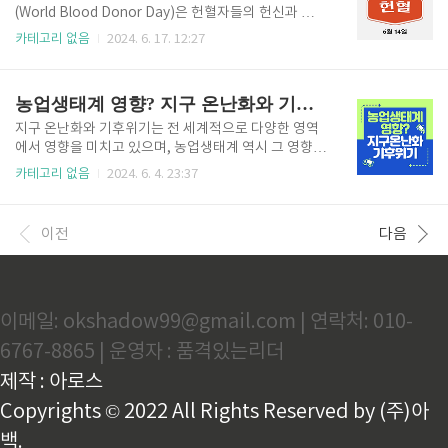
가하고 있습니다. 주요 원인으로는 화석 연료 사용, 공
(World Blood Donor Day)은 헌혈자들의 헌신과 공헌
장 배출가스, 자동차 배출가스 등이 있으며, 겨울철 난
을 기리고, 전 세계적으로 헌혈의 중요성을 알리기 위해
카테고리 없음
2024. 6. 17. 12:27
방을 위한 석탄 연소도 큰 영향을 미칩니다. 중국 정부
제정된 날입니다. 헌혈행사 이벤트 보기 세계 헌혈자
는 대기 오염을 줄이기 위해 재생 에너지 사용 확대와
의 날의 기원과 역사 세계 헌혈자의 날은 2004년에 처
공장 배출 규제 강화 등의 정책을 추진하고 있습니
음으로 세계 보건 기구(WHO), 국제 적십자사 및 적신
농업생태계 영향? 지구 온난화와 기후위기
다. 2) 해결방안재생..
월사 연맹(IFRC), 국제 헌혈자 조직연맹(IFBDO), 국제
혈액 서비스 기구(ISBT)가 공동으로 제정하였습니다.
지구 온난화와 기후위기는 전 세계적으로 다양한 영역
이 날은 혈액과 혈액 제품의 안전한 공급을 위한 노력에
에서 영향을 미치고 있으며, 농업생태계 역시 그 영향을
대한 인식을 높이고, 헌혈자들에게 감사의 뜻을 전하는
크게 받고 있습니다. 이러한 변화는 농작물 생산, 수확
카테고리 없음
2024. 6. 4. 23:37
날입니다. 6월 14일의 의미 6월 14일은 ABO 혈액형 시
량, 병해충 발생, 토양 건강, 수자원 관리 등에 직간접적
스템을 발견한 오스트리아의 생물학자이자 의사인 카
으로 영향을 미치며, 결과적으로 식량 안보와 경제에 중
를 란트슈타이너(Karl Landste..
대한 영향을 미칩니다. WWF 세계자연기금 하기 1. 기
이전
다음
온 상승과 농작물 생장기온 상승은 농작물의 생장에 직
접적인 영향을 미칩니다. 적정 온도 범위를 벗어난 기온
은 작물의 생장 속도와 생산성을 저하시키며, 특정 작물
의 재배 가능 지역을 변화시킵니다. 예를 들어, 열대 및
이메일: okshadow99@gmail.com | 연락처: 010-
아열대 지역에서 기온 상승은 열 스트레스와 수분 부족
을 초래하여 작물 수확량 감소를 유발할 수 있습니다. 2.
6767-8865 | 운영자 : 품격있는리더
강수 패턴 변화와 수자원 부족지구 온난화는 강수 패턴
의 ..
제작 : 아로스
Copyrights © 2022 All Rights Reserved by (주)아
백.