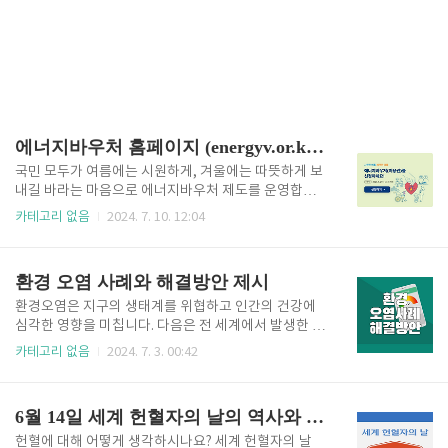
에너지바우처 홈페이지 (energyv.or.kr)바로가기
국민 모두가 여름에는 시원하게, 겨울에는 따뜻하게 보
내길 바라는 마음으로 에너지바우처 제도를 운영합니
다. 에너지 취약계층을 위해 이용권을 지급합니다. 전
카테고리 없음
2024. 7. 10. 12:04
기, 도시가스, 지역난방, 등유, LPG, 연탄을 구입할 수
있는 지원하는 제도입니다. 신청한 사람들에게만 지원
하니, 지금 바로 신청하셔서 최대 70만 원의 혜택 누리
환경 오염 사례와 해결방안 제시
세요. 에너지바우처(복지로) 신청하기 에너지바우처
간편 잔액조회 지원대상여부(자가진단) 모의계산 등
환경오염은 지구의 생태계를 위협하고 인간의 건강에
유바우처 모의계산 난방용 등유 LPG구입비 모의계
심각한 영향을 미칩니다. 다음은 전 세계에서 발생한 대
산 Q1. 에너지바우처는 누가 신청할 수 있을까? 에너
표적인 환경오염 사례 5가지를 알아보고 그에 따른 해
카테고리 없음
2024. 7. 3. 00:42
지 바우처는 에너지 사용이 어려운 취약계층을 대상으
결방안을 제시합니다. 1. 중국의 대기 오염1) 세계 환경
로 냉방과 난방에 필요한 에너지 구입 비용을 바우처 형
문제중국은 급속한 산업화와 도시화로 인해 심각한 대
태로 지원하는 사업입니다. 하절기에는 전기 요금만을
기 오염 문제를 겪고 있습니다. 베이징을 포함한 여러
6월 14일 세계 헌혈자의 날의 역사와 의미
지원하며, 동절기..
대도시에서는 미세먼지(PM2.5)와 같은 유해 물질의 농
도가 높아져, 호흡기 질환과 심혈관 질환의 발병률이 증
헌혈에 대해 어떻게 생각하시나요? 세계 헌혈자의 날