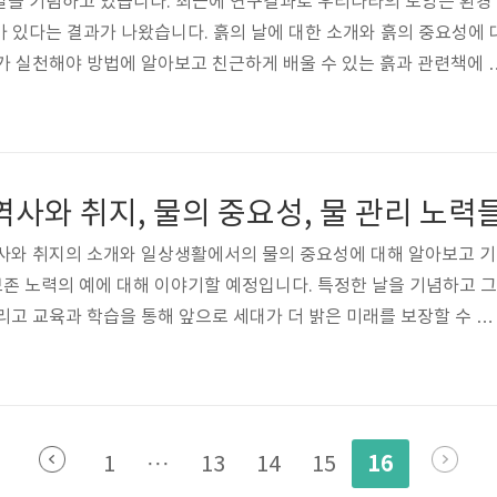
 날을 기념하고 있습니다. 최근에 연구결과로 우리나라의 토양은 환경
치가 있다는 결과가 나왔습니다. 흙의 날에 대한 소개와 흙의 중요성에 
가 실천해야 방법에 알아보고 친근하게 배울 수 있는 흙과 관련책에 
의 날 소개과 중요성 3월 11일은 흙의 날입니다. 흙의 소중함과 보전의
게 정한 날입니다. 2015년 농천진흥청에서 처음으로 만들었습니다
의미하고, 그 안에 하늘, 땅, 사람의 삼원과 농업, 농촌, 농민의 삼농
일은 한자의 의미의 부수를 담았습니다. 흙 토에 담긴 열십과 한일이 합
역사와 취지, 물의 중요성, 물 관리 노력
역사와 취지의 소개와 일상생활에서의 물의 중요성에 대해 알아보고 기
 보존 노력의 예에 대해 이야기할 예정입니다. 특정한 날을 기념하고 그
리고 교육과 학습을 통해 앞으로 세대가 더 밝은 미래를 보장할 수 있
 필요합니다. 1. 세계 물의 날이 만들어진 역사와 취지 세계 물의 날
식을 높이고 담수자원의 지속가능한 관리를 위해 3월 22일에 열리는
는 1992년 브라질 리우데자네이루에서 열린 유엔환경개발회의 권고
을 세계 물의 날로 지정했습니다. 목적은 물 부족, 오염, 기후 변화 그리
16
1
···
13
14
15
세계적인 물..