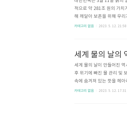
대한민국은 3월 11일 흙의
적으로 약 281조 원의 가
해 깨달아 보존을 위해 우리
해 추천하려 합니다. 1. 흙
카테고리 없음
2023. 5. 12. 21:58
필요성을 알리기 위해 특별하
농사의 시작을 알리는 3월을 
뜻을 가지고 있습니다. 11
세계 물의 날의 
쳐 저 11일이기에 11일 날..
세계 물의 날이 만들어진 
후 위기에 빠진 물 관리 및
속에 숨겨져 있는 뜻을 헤아
습니다. 우리의 실천과 행동이
카테고리 없음
2023. 5. 12. 17:31
은 담수의 중요성에 대한 인
연례 행사입니다. 유엔 총회
에 따라 1993년 3월 22일
고 물과 관련된 재난과 같은 