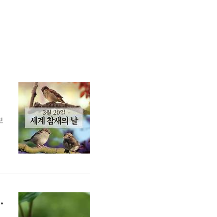
보
적
작
 실천 방법, 책 추천