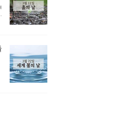
대
대
.
의
들